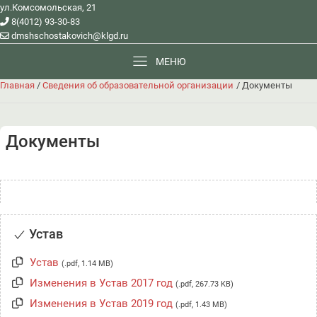
ул.Комсомольская, 21
8(4012) 93-30-83
dmshschostakovich@klgd.ru
МЕНЮ
Главная
/
Сведения об образовательной организации
/
Документы
Документы
Устав
Устав
(.pdf, 1.14 MB)
Изменения в Устав 2017 год
(.pdf, 267.73 KB)
Изменения в Устав 2019 год
(.pdf, 1.43 MB)