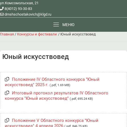
ул.Комсомольская, 21
8(4012) 93-30-83
dmshschostakovich@klgd.ru
МЕНЮ
Главная
/
Конкурсы и фестивали
/
Юный искусствовед
Юный искусствовед
Положение IV Областного конкурса "Юный
искусствовед" 2025 г.
(.pdf, 1.69 MB)
Итоговый протокол результатов IV Областного
конкурса "Юный искусствовед"
(.pdf, 695.24 KB)
Положение V Областного конкурса "Юный
искусствовед" 4 апреля 2026
(.pdf, 846.75 KB)